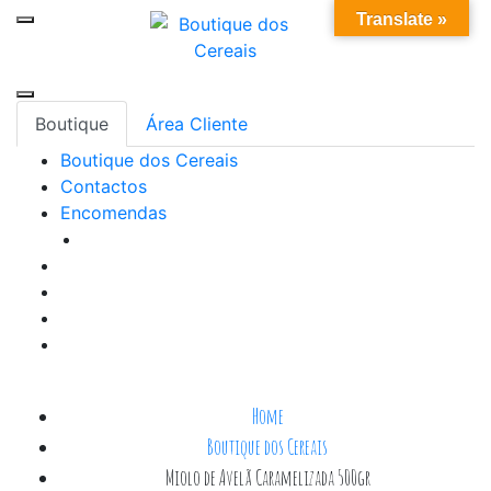
Skip
0
Translate »
to
content
Boutique
Área Cliente
Boutique dos Cereais
Contactos
Encomendas
Home
Boutique dos Cereais
Miolo de Avelã Caramelizada 500gr