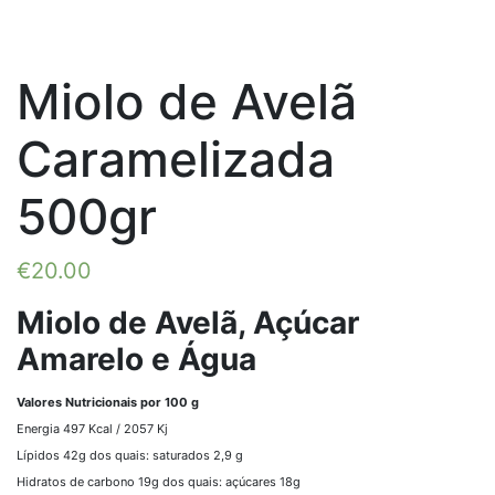
Miolo de Avelã
Caramelizada
500gr
€
20.00
Miolo de Avelã, Açúcar
Amarelo e Água
Valores Nutricionais por 100 g
Energia 497 Kcal / 2057 Kj
Lípidos 42g dos quais: saturados 2,9 g
Hidratos de carbono 19g dos quais: açúcares 18g