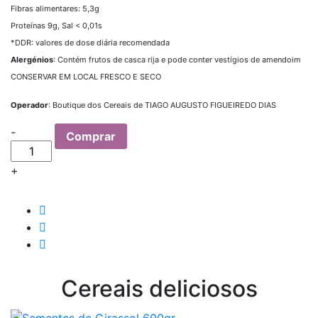
Fibras alimentares: 5,3g
Proteínas 9g, Sal < 0,01s
*DDR: valores de dose diária recomendada
Alergénios
: Contém frutos de casca rija e pode conter vestígios de amendoim
CONSERVAR EM LOCAL FRESCO E SECO
Operador
: Boutique dos Cereais de TIAGO AUGUSTO FIGUEIREDO DIAS
Quantity
-
Comprar
+
Cereais deliciosos