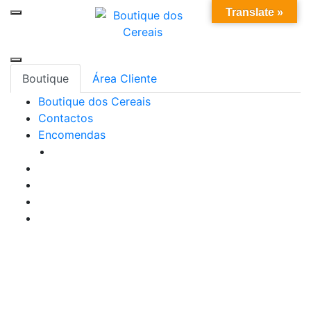
Skip
0
Translate »
to
content
Boutique
Área Cliente
Boutique dos Cereais
Contactos
Encomendas