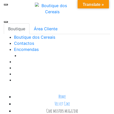
Skip
0
Translate »
to
content
Boutique
Área Cliente
Boutique dos Cereais
Contactos
Encomendas
Home
Velvet Cake
Cake masters magazine