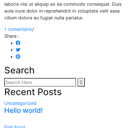
laboris nisi ut aliquip ex ea commodo consequat. Duis
aute irure dolor in reprehendrit in voluptate velit esse
cillum dolore eu fugiat nulla pariatur.
em
1 comentário
/
Cake
Share :
masters
magazine
Search
Recent Posts
Uncategorized
Hello world!
Fish Food